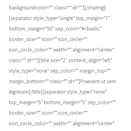
backgroundcolor=““ class=““ id=““][/sharing]
[separator style_type=“single“ top_margin=“7″
bottom_margin=“50″ sep_color=“#cbaa5c“
border_size=““ icon=““ icon_circle=““
icon_circle_color=““ width=““ alignment=“center“
class=““ id=““][title size=“2″ content_align=“left“
style_type=“none“ sep_color=““ margin_top=““
margin_bottom=““ class=““ id=““]Praesent ut sem
dignissim[/title][separator style_type=“none“
top_margin=“5″ bottom_margin=“5″ sep_color=““
border_size=““ icon=““ icon_circle=““
icon_circle_color=““ width=““ alignment=“center“