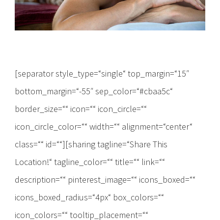
[separator style_type=“single“ top_margin=“15″
bottom_margin=“-55″ sep_color=“#cbaa5c“
border_size=““ icon=““ icon_circle=““
icon_circle_color=““ width=““ alignment=“center“
class=““ id=““][sharing tagline=“Share This
Location!“ tagline_color=““ title=““ link=““
description=““ pinterest_image=““ icons_boxed=““
icons_boxed_radius=“4px“ box_colors=““
icon_colors=““ tooltip_placement=““