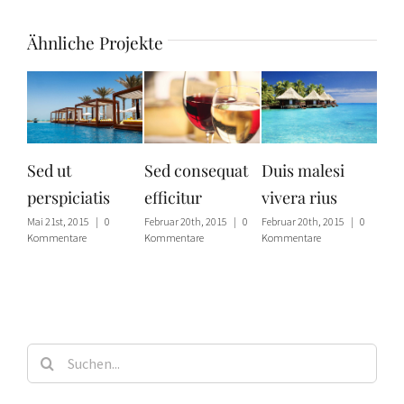
Ähnliche Projekte
Sed ut
Sed consequat
Duis malesi
Neque
perspiciatis
efficitur
vivera rius
quisq
Mai 21st, 2015
|
0
Februar 20th, 2015
|
0
Februar 20th, 2015
|
0
Mai 21st, 
Kommentare
Kommentare
Kommentare
Komment
Suche
nach: