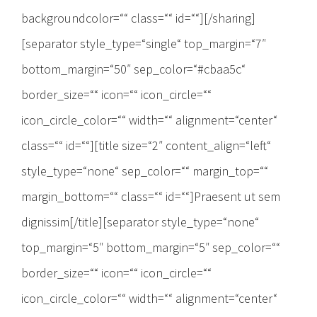
backgroundcolor=““ class=““ id=““][/sharing]
[separator style_type=“single“ top_margin=“7″
bottom_margin=“50″ sep_color=“#cbaa5c“
border_size=““ icon=““ icon_circle=““
icon_circle_color=““ width=““ alignment=“center“
class=““ id=““][title size=“2″ content_align=“left“
style_type=“none“ sep_color=““ margin_top=““
margin_bottom=““ class=““ id=““]Praesent ut sem
dignissim[/title][separator style_type=“none“
top_margin=“5″ bottom_margin=“5″ sep_color=““
border_size=““ icon=““ icon_circle=““
icon_circle_color=““ width=““ alignment=“center“