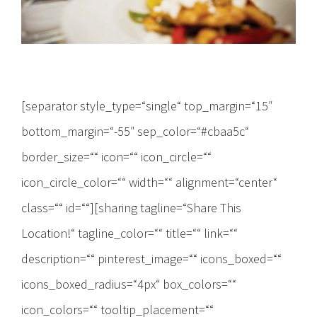
[separator style_type=“single“ top_margin=“15″
bottom_margin=“-55″ sep_color=“#cbaa5c“
border_size=““ icon=““ icon_circle=““
icon_circle_color=““ width=““ alignment=“center“
class=““ id=““][sharing tagline=“Share This
Location!“ tagline_color=““ title=““ link=““
description=““ pinterest_image=““ icons_boxed=““
icons_boxed_radius=“4px“ box_colors=““
icon_colors=““ tooltip_placement=““